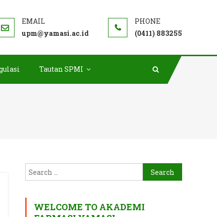
upm@yamasi.ac.id
(0411) 883255
gulasi
Tautan SPMI
Search
for:
WELCOME TO AKADEMI