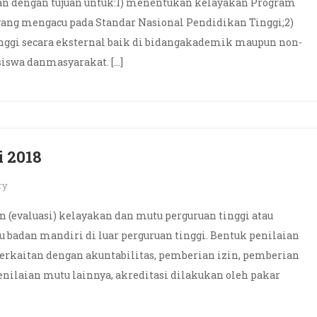
kan dengan tujuan untuk:1) menentukan kelayakan Program
yang mengacu pada Standar Nasional Pendidikan Tinggi;2)
ggi secara eksternal baik di bidangakademik maupun non-
swa danmasyarakat. […]
 2018
ry
n (evaluasi) kelayakan dan mutu perguruan tinggi atau
u badan mandiri di luar perguruan tinggi. Bentuk penilaian
berkaitan dengan akuntabilitas, pemberian izin, pemberian
penilaian mutu lainnya, akreditasi dilakukan oleh pakar