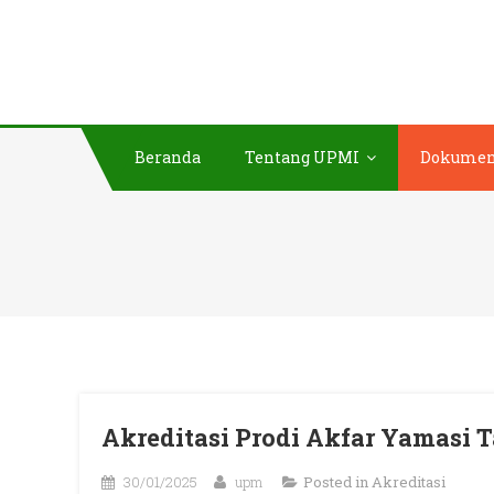
Skip
SISTEM PENJAMINAN MUTU IN
Akademi Farmasi Yamasi
to
content
Beranda
Tentang UPMI
Dokume
Akreditasi Prodi Akfar Yamasi 
30/01/2025
upm
Posted in
Akreditasi