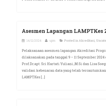
Asesmen Lapangan LAMPTKes 
14/11/2024
upm
Posted in
Akreditasi
,
Uncat
Pelaksanaan asesmen lapangan Akreditasi Prog
dilaksanakan pada tanggal 9 – 11 September 202
Prof.Dr.apt. Sri Hartati Yuliani.,M.Si dan Lisa Soe
validasi kebenaran data yang telah tercantumkan
LAMPTKes […]