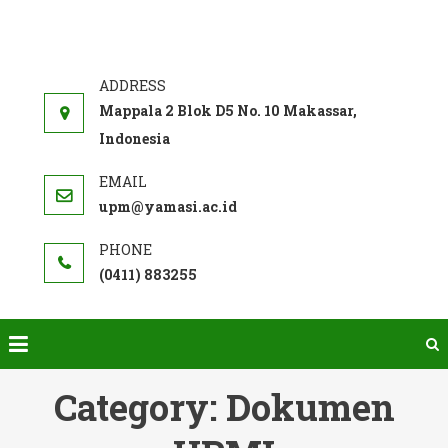
Skip
to
SISTEM
Akademi Farmasi Yamasi
content
PENJAMINAN
MUTU INTERNAL
Mappala 2 Blok D5 No. 10 Makassar,
Indonesia
upm@yamasi.ac.id
(0411) 883255
Category:
Dokumen