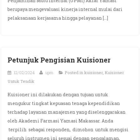
Penjaminan Mutu Internal (UPMI) Akfar Yamasi
berupaya mengevaluasi kinerja internal mulai dari
pelaksanaan kerjasama hingga pelayanan […]
Petunjuk Pengisian Kuisioner
12/02/2024
upm
Posted in
kuisioner
,
Kuisioner
Untuk Tendik
Kuisioner ini dilakukan dengan tujuan untuk
mengukur tingkat kepuasan tenaga kependidikan
terhadap layanan manajemen yang diselenggarakan
oleh Akademi Farmasi Yamasi Makassar. Anda
terpilih sebagai responden, dimohon untuk mengisi
seluruh instrumen ini sesuai dengan pengalaman,