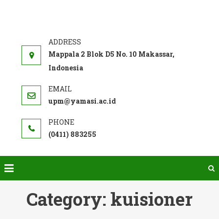
Skip
to
SISTEM
Akademi Farmasi Yamasi
content
PENJAMINAN
MUTU INTERNAL
Mappala 2 Blok D5 No. 10 Makassar,
Indonesia
upm@yamasi.ac.id
(0411) 883255
Category:
kuisioner