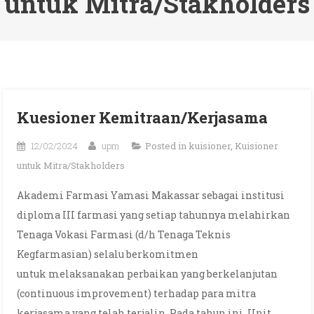
untuk Mitra/Stakholders
Kuesioner Kemitraan/Kerjasama
12/02/2024
upm
Posted in
kuisioner
,
Kuisioner
untuk Mitra/Stakholders
Akademi Farmasi Yamasi Makassar sebagai institusi
diploma III farmasi yang setiap tahunnya melahirkan
Tenaga Vokasi Farmasi (d/h Tenaga Teknis
Kegfarmasian) selalu berkomitmen
untuk melaksanakan perbaikan yang berkelanjutan
(continuous improvement) terhadap para mitra
kerjasama yang telah terjalin. Pada tahun ini, Unit