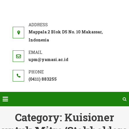
Skip
to
SISTEM
Akademi Farmasi Yamasi
content
PENJAMINAN
MUTU INTERNAL
Mappala 2 Blok D5 No. 10 Makassar,
Indonesia
upm@yamasi.ac.id
(0411) 883255
Category:
Kuisioner