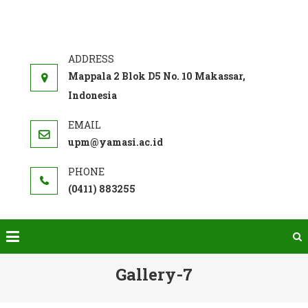
Skip
to
SISTEM
Akademi Farmasi Yamasi
content
PENJAMINAN
MUTU INTERNAL
Mappala 2 Blok D5 No. 10 Makassar,
Indonesia
upm@yamasi.ac.id
(0411) 883255
Gallery-7